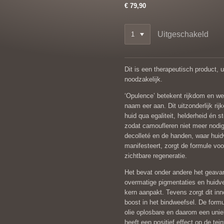
€ 79,90
Uitgeschakeld
Dit is een therapeutisch product, 
noodzakelijk.
‘Opulence’ betekent rijkdom en we
naam eer aan. Dit uitzonderlijk ri
huid qua egaliteit, helderheid én s
zodat camoufleren niet meer nodig
decolleté en de handen, waar huidv
manifesteert, zorgt de formule voor 
zichtbare regeneratie.
Het bevat onder andere het geava
overmatige pigmentaties en huidve
kern aanpakt. Tevens zorgt dit in
boost in het bindweefsel. De formu
olie oplosbare en daarom een unie
heeft een positief effect op de tei