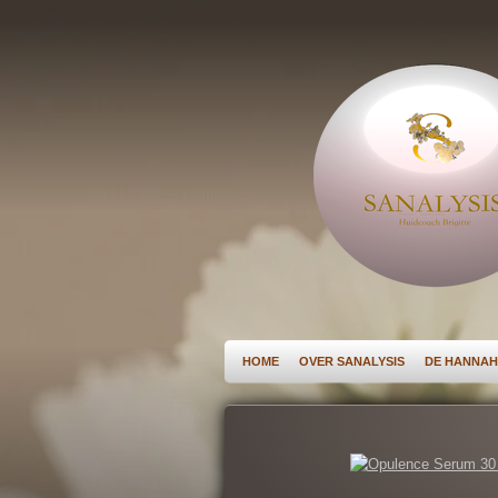
Ga
direct
naar
de
hoofdinhoud
HOME
OVER SANALYSIS
DE HANNAH