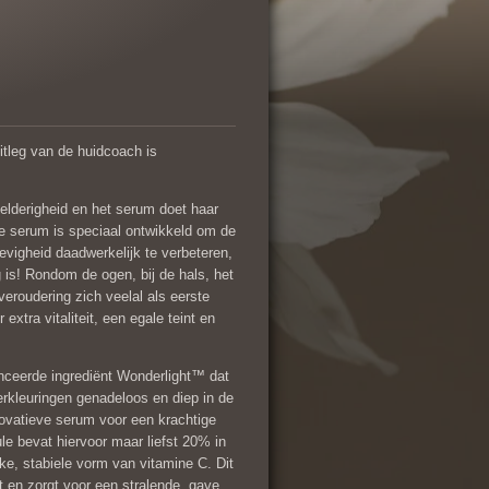
uitleg van de huidcoach is
elderigheid en het serum doet haar
jke serum is speciaal ontwikkeld om de
tevigheid daadwerkelijk te verbeteren,
 is! Rondom de ogen, bij de hals, het
eroudering zich veelal als eerste
extra vitaliteit, een egale teint en
nceerde ingrediënt Wonderlight™ dat
rkleuringen genadeloos en diep in de
novatieve serum voor een krachtige
le bevat hiervoor maar liefst 20% in
ke, stabiele vorm van vitamine C. Dit
nt en zorgt voor een stralende, gave