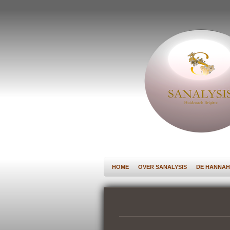
Ga
direct
naar
de
hoofdinhoud
HOME
OVER SANALYSIS
DE HANNAH