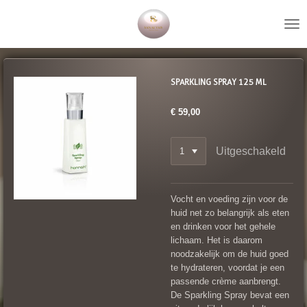
Ga
direct
naar
de
hoofdinhoud
SPARKLING SPRAY 125 ML
€ 59,00
Uitgeschakeld
Vocht en voeding zijn voor de
huid net zo belangrijk als eten
en drinken voor het gehele
lichaam. Het is daarom
noodzakelijk om de huid goed
te hydrateren, voordat je een
passende crème aanbrengt.
De Sparkling Spray bevat een