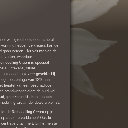
er we bijvoorbeeld door acne of
envorming hebben verkregen, kan de
id gaan vergen. Het volume van de
an vetten, waardoor
 Remodelling Cream is speciaal
pels, littekens, striae
 huidcoach ook zeer geschikt bij
 hoge percentage van 12% aan
het herstel van een beschadigde
s en brandwonden dient de huid wel
 huid, genezende littekens en een
modelling Cream de ideale uitkomst.
jks de Remodelling Cream op je
op striae te verkleinen! Ook bij
centratie vitamine E bij het herstel