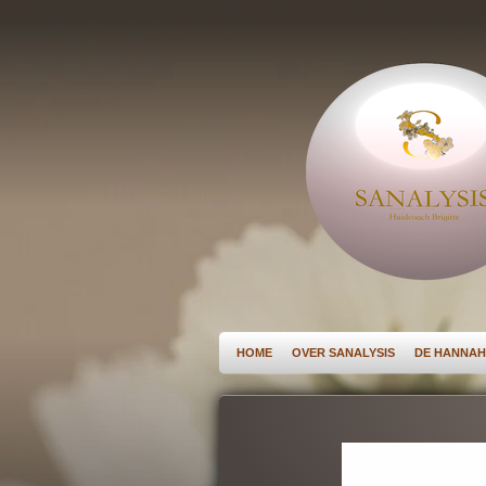
Ga
direct
naar
de
hoofdinhoud
HOME
OVER SANALYSIS
DE HANNAH