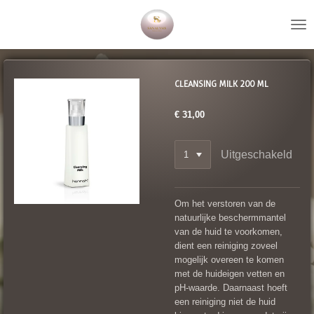
Ga
direct
naar
de
hoofdinhoud
CLEANSING MILK 200 ML
€ 31,00
Uitgeschakeld
Om het verstoren van de
natuurlijke beschermmantel
van de huid te voorkomen,
dient een reiniging zoveel
mogelijk overeen te komen
met de huideigen vetten en
pH-waarde. Daarnaast hoeft
een reiniging niet de huid